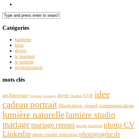
Catégories
bapteme
blog
divers
le mariage
le portrait
professionnels
mots clés
idee
architecture
divers
EVJF
Doudou
baptême
bretagne
cadeau portrait
illustration visuel communication
lumière naturelle
lumière studio
mariage
photo CV
mariage rennes
mode fashion
Linkedin
photographe de
photo equipe entreprise