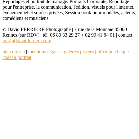
Reportages et portrait de mariage. Portraits Corporate, Reportage
pour l'entreprise, la communication, l'édition, visuels pour l'internet,
événementiel et soirées privées, Session book pour modèles, acteurs,
comédiens et musiciens.
© David FERRIERE Photographe | 7 rue de la Monnaie 35000
Rennes (sur RDV) | tél. 06 80 33 29 27 + 02 99 41 64 01 | contact :
info[at]davidferriere.com
plan du site
|
mentions légales
|
galeries privées
|
offrir un chèque
cadeau portrait