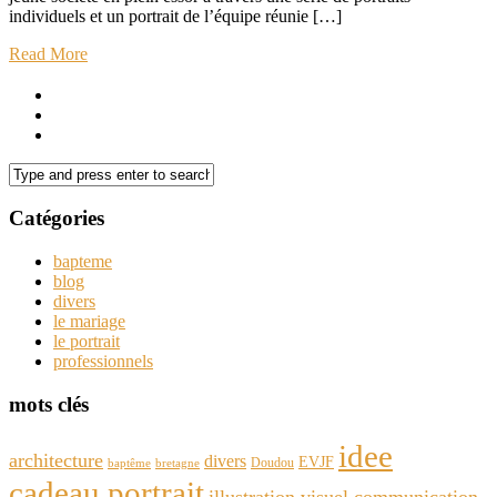
individuels et un portrait de l’équipe réunie […]
Read More
Catégories
bapteme
blog
divers
le mariage
le portrait
professionnels
mots clés
idee
architecture
divers
EVJF
Doudou
baptême
bretagne
cadeau portrait
illustration visuel communication