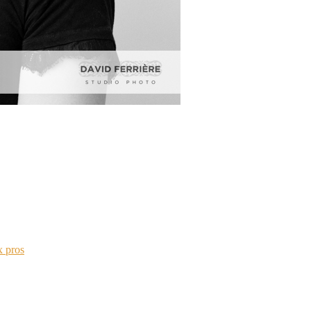
x pros