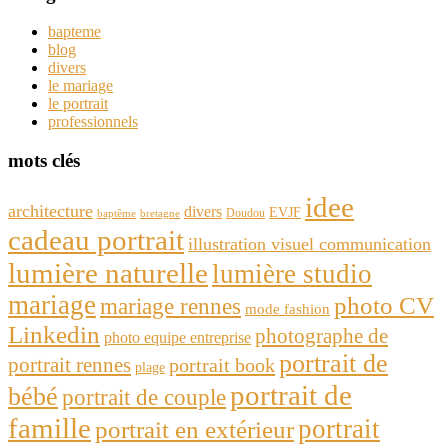
bapteme
blog
divers
le mariage
le portrait
professionnels
mots clés
idee
architecture
divers
EVJF
Doudou
baptême
bretagne
cadeau portrait
illustration visuel communication
lumière naturelle
lumière studio
mariage
photo CV
mariage rennes
mode fashion
Linkedin
photographe de
photo equipe entreprise
portrait de
portrait rennes
portrait book
plage
portrait de
bébé
portrait de couple
famille
portrait
portrait en extérieur