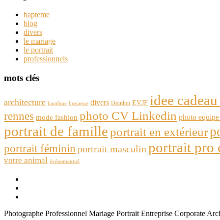
bapteme
blog
divers
le mariage
le portrait
professionnels
mots clés
idee cadeau 
architecture
divers
EVJF
Doudou
baptême
bretagne
photo CV Linkedin
rennes
photo equipe 
mode fashion
portrait de famille
p
portrait en extérieur
portrait pro
portrait féminin
portrait masculin
votre animal
événementiel
Photographe Professionnel Mariage Portrait Entreprise Corporate Arch