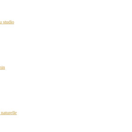
u studio
nin
naturelle