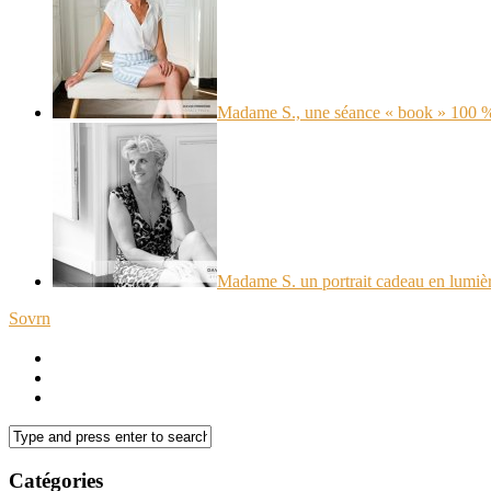
Madame S., une séance « book » 100 
Madame S. un portrait cadeau en lumièr
Sovrn
Catégories