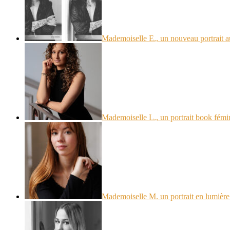
Mademoiselle E., un nouveau portrait a
Mademoiselle L., un portrait book fémi
Mademoiselle M. un portrait en lumière 