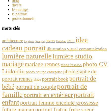
blog
divers
le mariage
le portrait
professionnels
mots clés
idee
architecture
divers
EVJF
Doudou
baptême
bretagne
cadeau portrait
illustration visuel communication
lumière naturelle
lumière studio
mariage
photo CV
mariage rennes
mode fashion
Linkedin
photographe de
photo equipe entreprise
portrait de
portrait rennes
portrait book
plage
portrait de
bébé
portrait de couple
famille
portrait
portrait en extérieur
enfant
portrait femme enceinte grossesse
future maman
portrait fratrie frere soeur