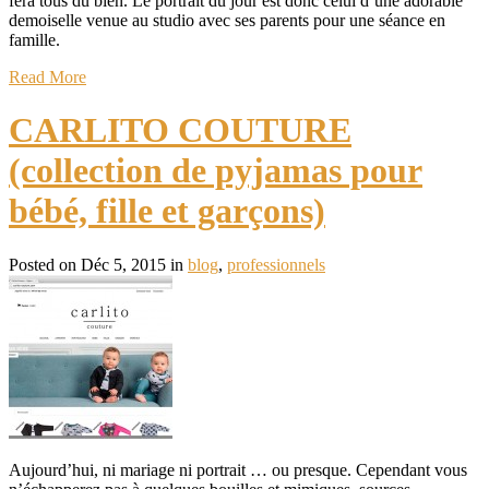
fera tous du bien. Le portrait du jour est donc celui d’une adorable
demoiselle venue au studio avec ses parents pour une séance en
famille.
Read More
CARLITO COUTURE
(collection de pyjamas pour
bébé, fille et garçons)
Posted on Déc 5, 2015 in
blog
,
professionnels
Aujourd’hui, ni mariage ni portrait … ou presque. Cependant vous