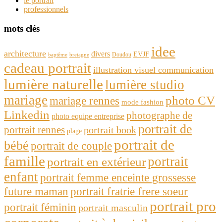
le portrait
professionnels
mots clés
idee
architecture
divers
EVJF
Doudou
baptême
bretagne
cadeau portrait
illustration visuel communication
lumière naturelle
lumière studio
mariage
photo CV
mariage rennes
mode fashion
Linkedin
photographe de
photo equipe entreprise
portrait de
portrait rennes
portrait book
plage
portrait de
bébé
portrait de couple
famille
portrait
portrait en extérieur
enfant
portrait femme enceinte grossesse
future maman
portrait fratrie frere soeur
portrait pro
portrait féminin
portrait masculin