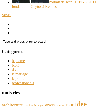
Portrait de Jean HEEGAARD,
fondateur d’Osytos à Rennes
Sovrn
Catégories
bapteme
blog
divers
le mariage
le portrait
professionnels
mots clés
idee
architecture
divers
EVJF
Doudou
baptême
bretagne