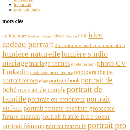
le portrait
professionnels
mots clés
idee
architecture
divers
EVJF
Doudou
baptême
bretagne
cadeau portrait
illustration visuel communication
lumière naturelle
lumière studio
mariage
photo CV
mariage rennes
mode fashion
Linkedin
photographe de
photo equipe entreprise
portrait de
portrait rennes
portrait book
plage
portrait de
bébé
portrait de couple
famille
portrait
portrait en extérieur
enfant
portrait femme enceinte grossesse
future maman
portrait fratrie frere soeur
portrait pro
portrait féminin
portrait masculin