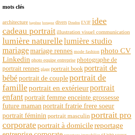
mots clés
idee
architecture
divers
EVJF
Doudou
baptême
bretagne
cadeau portrait
illustration visuel communication
lumière naturelle
lumière studio
mariage
photo CV
mariage rennes
mode fashion
Linkedin
photographe de
photo equipe entreprise
portrait de
portrait rennes
portrait book
plage
portrait de
bébé
portrait de couple
famille
portrait
portrait en extérieur
enfant
portrait femme enceinte grossesse
future maman
portrait fratrie frere soeur
portrait pro
portrait féminin
portrait masculin
corporate
portrait à domicile
reportage
entreprise corporate
stage
voeux