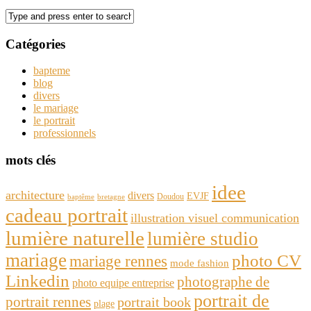
Catégories
bapteme
blog
divers
le mariage
le portrait
professionnels
mots clés
idee
architecture
divers
EVJF
Doudou
baptême
bretagne
cadeau portrait
illustration visuel communication
lumière naturelle
lumière studio
mariage
photo CV
mariage rennes
mode fashion
Linkedin
photographe de
photo equipe entreprise
portrait de
portrait rennes
portrait book
plage