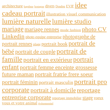
idee
architecture
divers
EVJF
Doudou
baptême
bretagne
cadeau portrait
illustration visuel communication
lumière naturelle
lumière studio
mariage
photo CV
mariage rennes
mode fashion
Linkedin
photographe de
photo equipe entreprise
portrait de
portrait rennes
portrait book
plage
portrait de
bébé
portrait de couple
famille
portrait
portrait en extérieur
enfant
portrait femme enceinte grossesse
future maman
portrait fratrie frere soeur
portrait pro
portrait féminin
portrait masculin
corporate
portrait à domicile
reportage
entreprise corporate
stage
voeux
reportage immobilier
vous et votre animal
événementiel