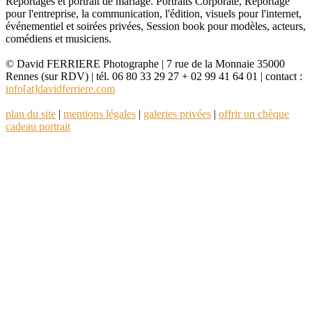
Reportages et portrait de mariage. Portraits Corporate, Reportage
pour l'entreprise, la communication, l'édition, visuels pour l'internet,
événementiel et soirées privées, Session book pour modèles, acteurs,
comédiens et musiciens.
© David FERRIERE Photographe | 7 rue de la Monnaie 35000
Rennes (sur RDV) | tél. 06 80 33 29 27 + 02 99 41 64 01 | contact :
info[at]davidferriere.com
plan du site
|
mentions légales
|
galeries privées
|
offrir un chèque
cadeau portrait