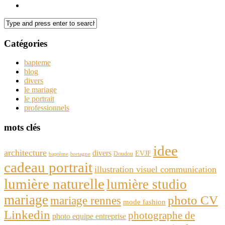
Catégories
bapteme
blog
divers
le mariage
le portrait
professionnels
mots clés
idee
architecture
divers
EVJF
Doudou
baptême
bretagne
cadeau portrait
illustration visuel communication
lumière naturelle
lumière studio
mariage
photo CV
mariage rennes
mode fashion
Linkedin
photographe de
photo equipe entreprise