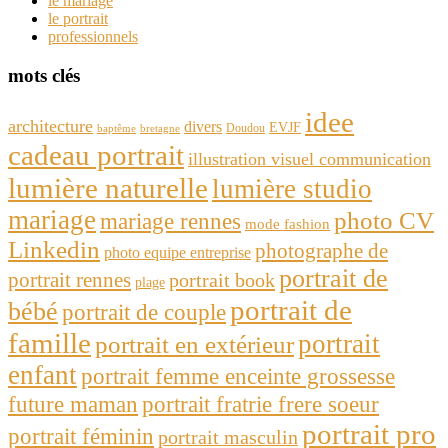
le mariage
le portrait
professionnels
mots clés
idee
architecture
divers
EVJF
Doudou
baptême
bretagne
cadeau portrait
illustration visuel communication
lumière naturelle
lumière studio
mariage
photo CV
mariage rennes
mode fashion
Linkedin
photographe de
photo equipe entreprise
portrait de
portrait rennes
portrait book
plage
portrait de
bébé
portrait de couple
famille
portrait
portrait en extérieur
enfant
portrait femme enceinte grossesse
future maman
portrait fratrie frere soeur
portrait pro
portrait féminin
portrait masculin