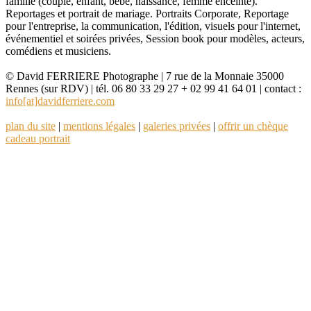
famille (couple, enfant, bébé, naissance, femme enceinte).
Reportages et portrait de mariage. Portraits Corporate, Reportage
pour l'entreprise, la communication, l'édition, visuels pour l'internet,
événementiel et soirées privées, Session book pour modèles, acteurs,
comédiens et musiciens.
© David FERRIERE Photographe | 7 rue de la Monnaie 35000
Rennes (sur RDV) | tél. 06 80 33 29 27 + 02 99 41 64 01 | contact :
info[at]davidferriere.com
plan du site
|
mentions légales
|
galeries privées
|
offrir un chèque
cadeau portrait