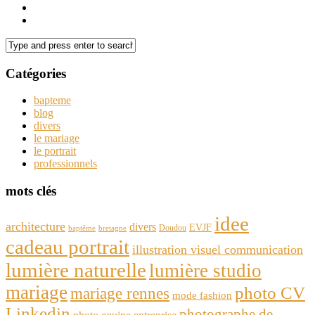
Catégories
bapteme
blog
divers
le mariage
le portrait
professionnels
mots clés
idee
architecture
divers
EVJF
Doudou
baptême
bretagne
cadeau portrait
illustration visuel communication
lumière naturelle
lumière studio
mariage
photo CV
mariage rennes
mode fashion
Linkedin
photographe de