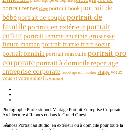
photo equipe entreprise
portrait de
portrait rennes
portrait book
plage
portrait de
bébé
portrait de couple
famille
portrait
portrait en extérieur
enfant
portrait femme enceinte grossesse
future maman
portrait fratrie frere soeur
portrait pro
portrait féminin
portrait masculin
corporate
portrait à domicile
reportage
entreprise corporate
stage
voeux
reportage immobilier
vous et votre animal
événementiel
Photographe Professionnel Mariage Portrait Entreprise Corporate
Architecture à Rennes et dans le Grand Ouest.
Séances Portrait au studio, en extérieur ou à domicile pour toute la