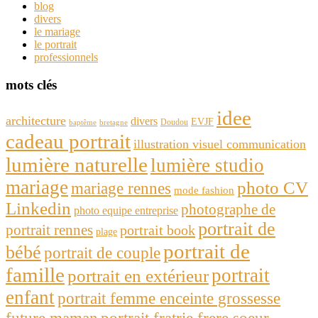
blog
divers
le mariage
le portrait
professionnels
mots clés
idee
architecture
divers
EVJF
Doudou
baptême
bretagne
cadeau portrait
illustration visuel communication
lumière naturelle
lumière studio
mariage
photo CV
mariage rennes
mode fashion
Linkedin
photographe de
photo equipe entreprise
portrait de
portrait rennes
portrait book
plage
portrait de
bébé
portrait de couple
famille
portrait
portrait en extérieur
enfant
portrait femme enceinte grossesse
future maman
portrait fratrie frere soeur