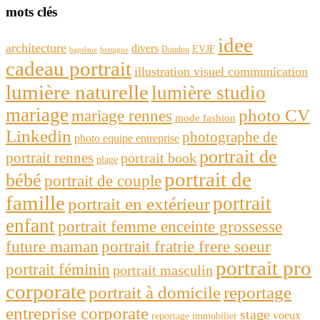
mots clés
idee
architecture
divers
EVJF
Doudou
baptême
bretagne
cadeau portrait
illustration visuel communication
lumière naturelle
lumière studio
mariage
photo CV
mariage rennes
mode fashion
Linkedin
photographe de
photo equipe entreprise
portrait de
portrait rennes
portrait book
plage
portrait de
bébé
portrait de couple
famille
portrait
portrait en extérieur
enfant
portrait femme enceinte grossesse
future maman
portrait fratrie frere soeur
portrait pro
portrait féminin
portrait masculin
corporate
portrait à domicile
reportage
entreprise corporate
stage
voeux
reportage immobilier