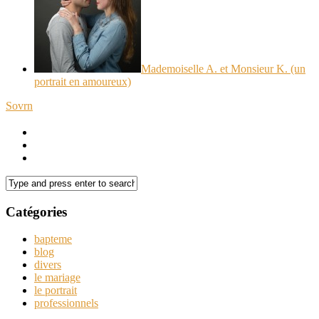
Mademoiselle A. et Monsieur K. (un
portrait en amoureux)
Sovrn
Catégories
bapteme
blog
divers
le mariage
le portrait
professionnels