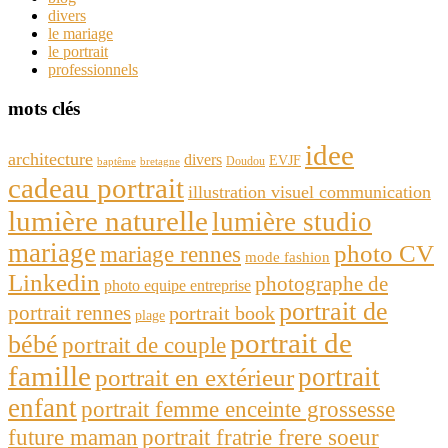
divers
le mariage
le portrait
professionnels
mots clés
idee
architecture
divers
EVJF
Doudou
baptême
bretagne
cadeau portrait
illustration visuel communication
lumière naturelle
lumière studio
mariage
photo CV
mariage rennes
mode fashion
Linkedin
photographe de
photo equipe entreprise
portrait de
portrait rennes
portrait book
plage
portrait de
bébé
portrait de couple
famille
portrait
portrait en extérieur
enfant
portrait femme enceinte grossesse
future maman
portrait fratrie frere soeur