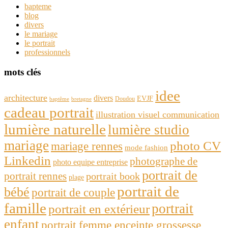
bapteme
blog
divers
le mariage
le portrait
professionnels
mots clés
idee
architecture
divers
EVJF
Doudou
baptême
bretagne
cadeau portrait
illustration visuel communication
lumière naturelle
lumière studio
mariage
photo CV
mariage rennes
mode fashion
Linkedin
photographe de
photo equipe entreprise
portrait de
portrait rennes
portrait book
plage
portrait de
bébé
portrait de couple
famille
portrait
portrait en extérieur
enfant
portrait femme enceinte grossesse