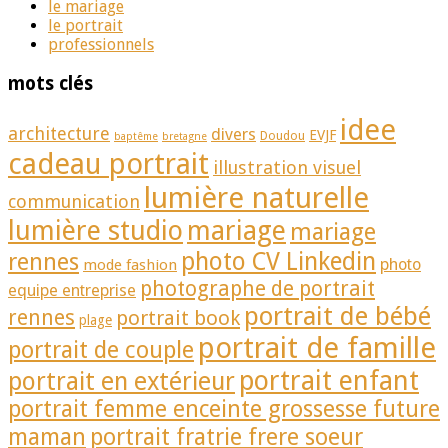
le mariage
le portrait
professionnels
mots clés
idee
architecture
divers
EVJF
Doudou
baptême
bretagne
cadeau portrait
illustration visuel
lumière naturelle
communication
lumière studio
mariage
mariage
photo CV Linkedin
rennes
photo
mode fashion
photographe de portrait
equipe entreprise
portrait de bébé
rennes
portrait book
plage
portrait de famille
portrait de couple
portrait enfant
portrait en extérieur
portrait femme enceinte grossesse future
portrait fratrie frere soeur
maman