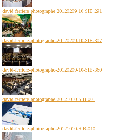
david-ferriere-photographe-20120209-10-SIB-291
david-ferriere-photographe-20120209-10-SIB-307
david-ferriere-photographe-20120209-10-SIB-360
david-ferriere-photographe-20121010-SIB-001
david-ferriere-photographe-20121010-SIB-010