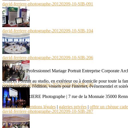
david-ferriere-photographe-20120209-10-SIB-091
david-ferriere-photographe-20120209-10-SIB-104
david-ferriere-photographe-20120209-10-SIB-206
Photographe Professionnel Mariage Portrait Entreprise Corporate Arch
Séances Portrait au studio, en extérieur ou à domicile pour toute la fa
david-ferriere-photographe-20120209-10-SIB-240
communication, l'édition, visuels pour l'internet, événementiel et soi
© David FERRIERE Photographe | 7 rue de la Monnaie 35000 Rennes (
plan du site
|
mentions légales
|
galeries privées
|
offrir un chèque cade
david-ferriere-photographe-20120209-10-SIB-287