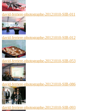
david-ferriere-photographe-20121010-SIB-011
david-ferriere-photographe-20121010-SIB-012
david-ferriere-photographe-20121010-SIB-053
david-ferriere-photographe-20121010-SIB-086
david-ferriere-photographe-20121010-SIB-093